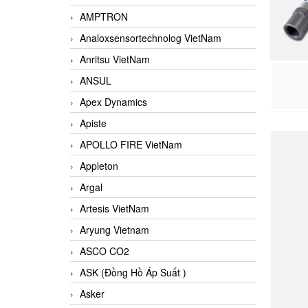
AMPTRON
Analoxsensortechnolog VietNam
Anritsu VietNam
ANSUL
Apex Dynamics
Apiste
APOLLO FIRE VietNam
Appleton
Argal
Artesis VietNam
Aryung Vietnam
ASCO CO2
ASK (Đồng Hồ Áp Suất )
Asker