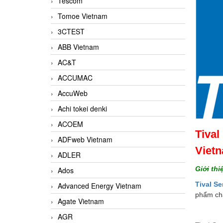
Tescom
Tomoe Vietnam
3CTEST
ABB Vietnam
AC&T
ACCUMAC
AccuWeb
Achi tokei denki
ACOEM
Tival
ADFweb Vietnam
Viet
ADLER
Giới thi
Ados
Tival S
Advanced Energy Vietnam
phẩm chấ
Agate Vietnam
AGR