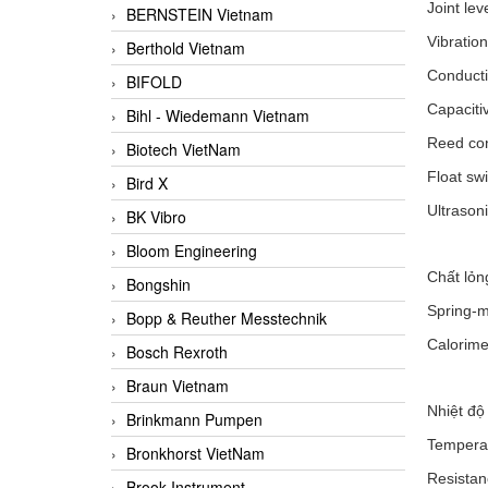
Joint lev
BERNSTEIN Vietnam
Vibration
Berthold Vietnam
Conductiv
BIFOLD
Capacitiv
Bihl - Wiedemann Vietnam
Reed con
Biotech VietNam
Float sw
Bird X
Ultrasoni
BK Vibro
Bloom Engineering
Chất lỏn
Bongshin
Spring-m
Bopp & Reuther Messtechnik
Calorime
Bosch Rexroth
Braun Vietnam
Nhiệt độ
Brinkmann Pumpen
Temperat
Bronkhorst VietNam
Resistan
Brook Instrument