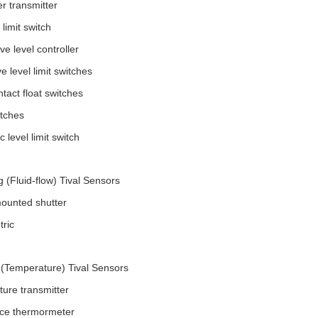
er transmitter
 limit switch
e level controller
e level limit switches
tact float switches
itches
c level limit switch
g (Fluid-flow) Tival Sensors
ounted shutter
tric
 (Temperature) Tival Sensors
ure transmitter
ce thermormeter