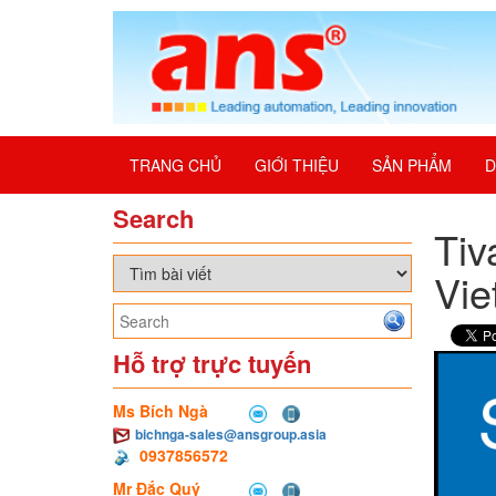
TRANG CHỦ
GIỚI THIỆU
SẢN PHẨM
D
Search
Tiv
Vie
Hỗ trợ trực tuyến
Ms Bích Ngà
bichnga-sales@ansgroup.asia
0937856572
Mr Đắc Quý