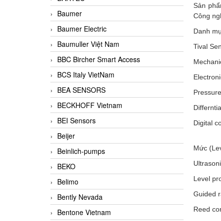
Sản ph
Baumer
Công ngh
Baumer Electric
Danh mụ
Baumuller Việt Nam
Tival Se
BBC Bircher Smart Access
Mechanic
BCS Italy VietNam
Electron
BEA SENSORS
Pressure
BECKHOFF Vietnam
Differnti
BEI Sensors
Digital 
Beijer
Mức (Lev
Beinlich-pumps
Ultrasoni
BEKO
Level pr
Belimo
Guided r
Bently Nevada
Reed con
Bentone Vietnam