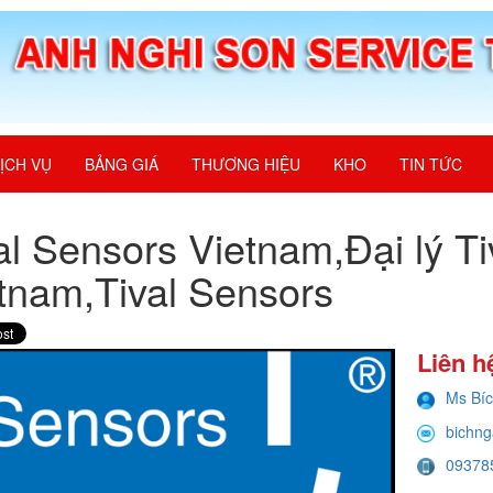
ỊCH VỤ
BẢNG GIÁ
THƯƠNG HIỆU
KHO
TIN TỨC
al Sensors Vietnam,Đại lý T
tnam,Tival Sensors
Liên h
Ms Bí
bichng
09378