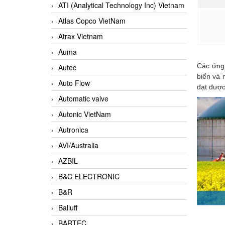
ATI (Analytical Technology Inc) Vietnam
Atlas Copco VietNam
Atrax Vietnam
Auma
Các ứng
Autec
biển và 
Auto Flow
đạt được
Automatic valve
Autonic VietNam
Autronica
AVI/Australia
AZBIL
B&C ELECTRONIC
B&R
Balluff
BARTEC