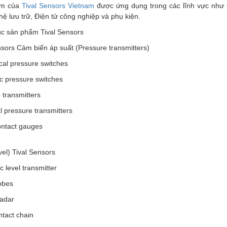
ẩm của
Tival Sensors Vietnam
được ứng dụng trong các lĩnh vực như 
ệ lưu trữ, Điện tử công nghiệp và phụ kiện.
c sản phẩm Tival Sensors
nsors Cảm biến áp suất (Pressure transmitters)
al pressure switches
ic pressure switches
 transmitters
al pressure transmitters
contact gauges
el) Tival Sensors
c level transmitter
obes
adar
tact chain