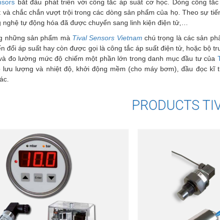
nsors
bắt đầu phát triển với công tắc áp suất cơ học. Dòng công tắ
t và chắc chắn vượt trội trong các dòng sản phẩm của họ. Theo sự tiến 
 nghệ tự động hóa đã được chuyển sang linh kiện điện tử,…
ng những sản phẩm mà
Tival Sensors Vietnam
chú trọng là các sản p
n đổi áp suất hay còn được gọi là công tắc áp suất điện tử, hoặc bộ tru
và đo lường mức độ chiếm một phần lớn trong danh mục đầu tư của
lưu lượng và nhiệt độ, khởi động mềm (cho máy bơm), đầu đọc kĩ th
ác.