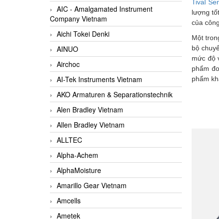
Tival Se
AIC - Amalgamated Instrument
lượng tố
Company Vietnam
của công
Aichi Tokei Denki
Một tro
AINUO
bộ chuyể
mức độ 
Airchoc
phẩm đo 
AI-Tek Instruments Vietnam
phẩm kh
AKO Armaturen & Separationstechnik
Alen Bradley Vietnam
Allen Bradley Vietnam
ALLTEC
Alpha-Achem
AlphaMoisture
Amarillo Gear Vietnam
Amcells
Ametek