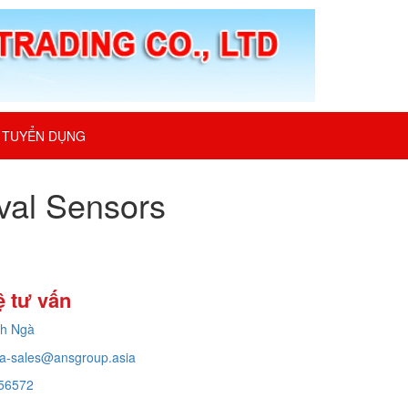
TUYỂN DỤNG
ival Sensors
ệ tư vấn
ch Ngà
a-sales@ansgroup.asia
56572