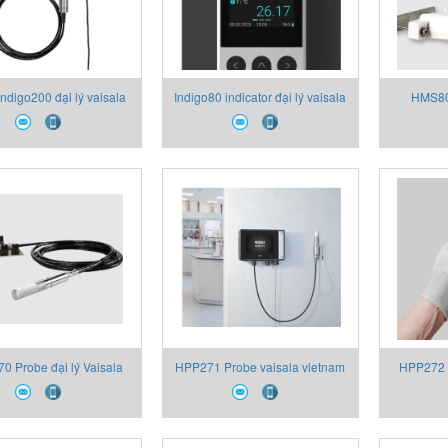
digo200 đại lý vaisala
Indigo80 indicator đại lý vaisala
HMS80 
vietnam
vietnam
va
 Probe đại lý Vaisala
HPP271 Probe vaisala vietnam
HPP272 P
Vietnam