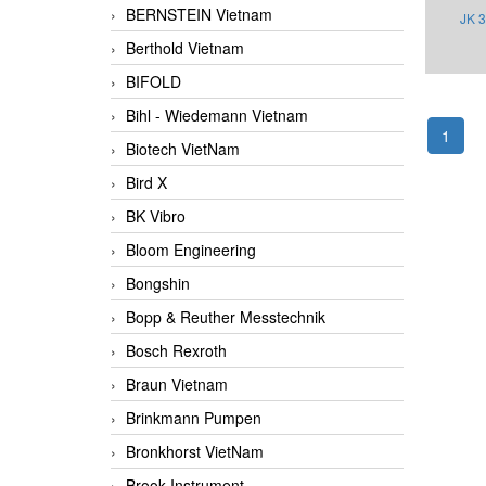
BERNSTEIN Vietnam
JK 
Berthold Vietnam
Analo
BIFOLD
Bihl - Wiedemann Vietnam
1
Biotech VietNam
Bird X
BK Vibro
Bloom Engineering
Bongshin
Bopp & Reuther Messtechnik
Bosch Rexroth
Braun Vietnam
Brinkmann Pumpen
Bronkhorst VietNam
Brook Instrument