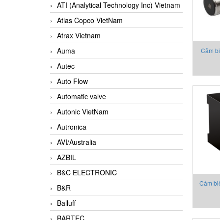
ATI (Analytical Technology Inc) Vietnam
Atlas Copco VietNam
Atrax Vietnam
Auma
Cảm bi
t
Autec
Auto Flow
Automatic valve
Autonic VietNam
Autronica
AVI/Australia
AZBIL
B&C ELECTRONIC
Cảm biế
B&R
Balluff
BARTEC