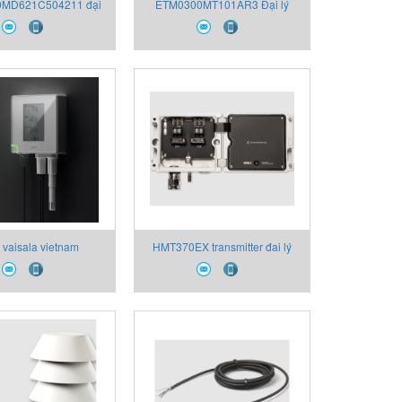
MD621C504211 đại
ETM0300MT101AR3 Đại lý
posonics viet nam
Temposonics Việt Nam
ý vaisala vietnam
HMT370EX transmitter đai lý
alogger VDL200
vaisala vietnam