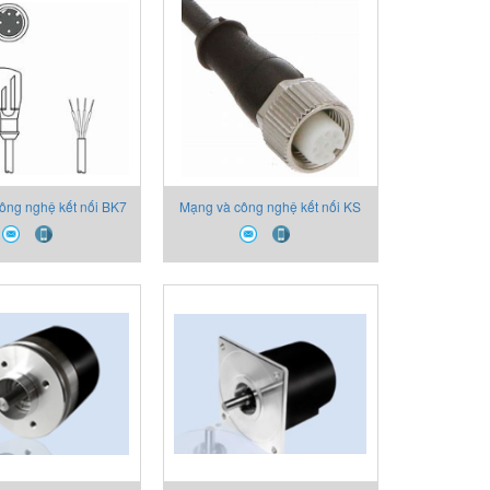
ông nghệ kết nối BK7
Mạng và công nghệ kết nối KS
-5000-4 Ex Leuze
ET-M12-4A-P7-050 Leuze