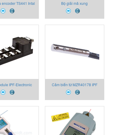
 encoder TS441 Intal
Bộ giải mã xung
Sensor
TK560.F.20.11/30.S.K6.10.L07.PP2-
1130
dule IPF-Electronic
Cảm biến từ MZR40178 IPF
VL600108
Electronic Viet Nam