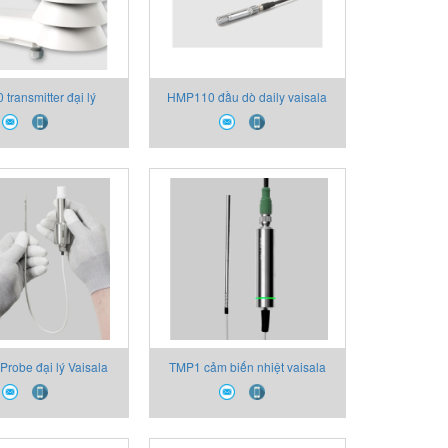
transmitter đại lý
HMP110 đầu dò daily vaisala
isala vietnam
vietnam
robe đại lý Vaisala
TMP1 cảm biến nhiệt vaisala
vietnam
vietnam