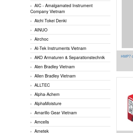
AIC - Amalgamated Instrument
Company Vietnam
Aichi Tokei Denki
AINUO
Airchoc
AI-Tek Instruments Vietnam
HMP7 c
AKO Armaturen & Separationstechnik
Alen Bradley Vietnam
Allen Bradley Vietnam
ALLTEC
Alpha-Achem
AlphaMoisture
Amarillo Gear Vietnam
Amcells
Ametek