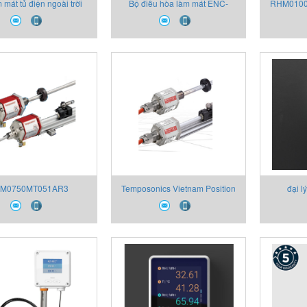
 mát tủ điện ngoài trời
Bộ điều hòa làm mát ENC-
RHM0100
GR510L-SUS Apiste
GR1000L-eco Apiste
lý Tem
TM0750MT051AR3
Temposonics Vietnam Position
đại l
sonics E serie sensor
Sensor ET
dat
vietnam
ETM0400MT051AR3