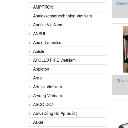
Mạng v
AMPTRON
Analoxsensortechnolog VietNam
Anritsu VietNam
ANSUL
Apex Dynamics
Apiste
APOLLO FIRE VietNam
Appleton
Argal
Xi lanh
Artesis VietNam
Aryung Vietnam
ASCO CO2
ASK (Đồng Hồ Áp Suất )
Asker