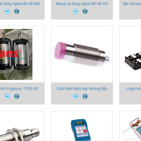
à công nghệ kết nối MS
Mạng và công nghệ kết nối KD
Bộ mã hóa
307 Leuze
U-M12-4A-V1-050 Leuze
 khí Fujjikura - FCS-63-
Cảm biến tiệm cận không tiếp
Logic mo
78-S1
xúc IN991197 inductive sensor
IPF-Electronic