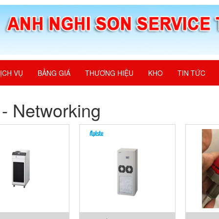
ỊCH VỤ
BẢNG GIÁ
THƯƠNG HIỆU
KHO
TIN TỨC
 - Networking