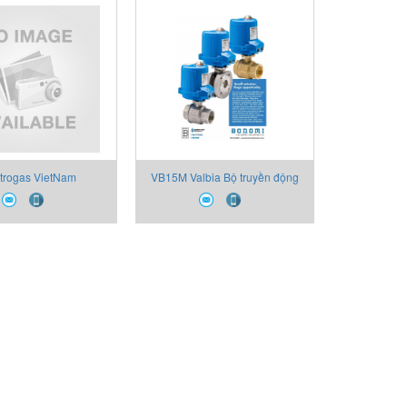
240V
240V
trogas VietNam
VB15M Valbia Bộ truyền động
điện