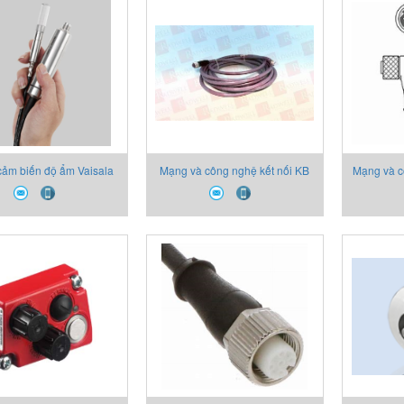
ảm biến độ ẩm Vaisala
Mạng và công nghệ kết nối KB
Mạng và c
SSI/IBS-5000-BA Leuze
KB-092