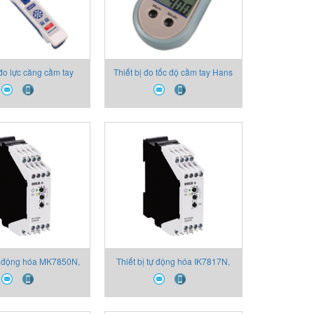
 đo lực căng cầm tay
Thiết bị đo tốc độ cầm tay Hans
 dệt may và dây cáp
- Schmidt PH 200L
Schmidt DTS-1000
tự động hóa MK7850N,
Thiết bị tự động hóa IK7817N,
618, Relay đa chức
P/N 0054359, Relay đa chức
ng DOLD, AC/DC12-
năng hãng DOLD, AC/DC12-