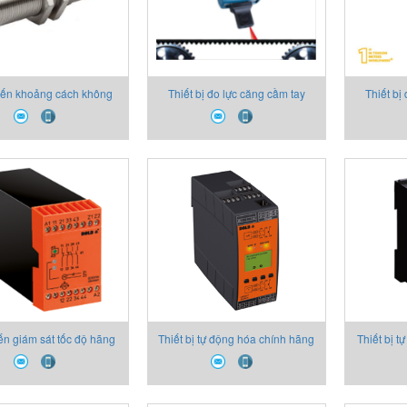
ến khoảng cách không
Thiết bị đo lực căng cầm tay
Thiết bị
iếp xúc IB180121
dành cho băng tải RTM-400
dành cho
Hans-schmidt
Hans-
n giám sát tốc độ hãng
Thiết bị tự động hóa chính hãng
Thiết bị 
DOLD, DC24V
bộ giám sát tốc độ Dold
P/N 0056
UH5947.04PS/001/61 DC24V,
năng hã