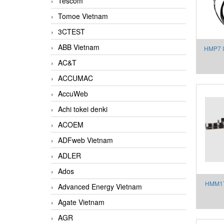
Tescom
Tomoe Vietnam
3CTEST
ABB Vietnam
HMP7 In
AC&T
ACCUMAC
AccuWeb
Achi tokei denki
ACOEM
ADFweb Vietnam
ADLER
Ados
HMM170
Advanced Energy Vietnam
Agate Vietnam
AGR