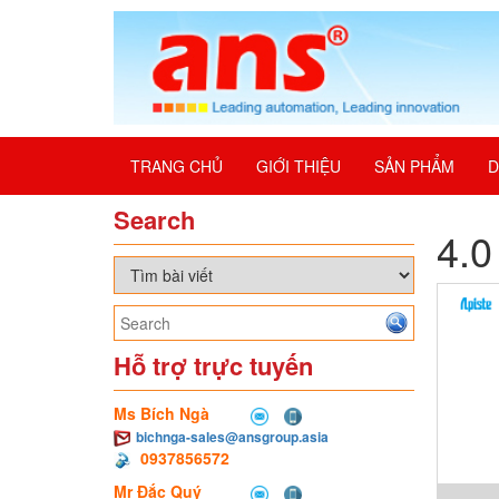
TRANG CHỦ
GIỚI THIỆU
SẢN PHẨM
D
Search
4.0
Hỗ trợ trực tuyến
Ms Bích Ngà
bichnga-sales@ansgroup.asia
0937856572
Mr Đắc Quý