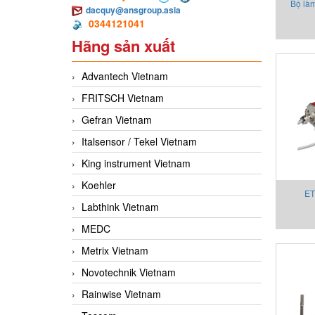
Bộ làm
dacquy@ansgroup.asia
0344121041
ENC-
Hãng sản xuất
Advantech Vietnam
FRITSCH Vietnam
Gefran Vietnam
Italsensor / Tekel Vietnam
King instrument Vietnam
Koehler
E
Labthink Vietnam
Tempo
MEDC
Metrix Vietnam
Novotechnik Vietnam
Rainwise Vietnam