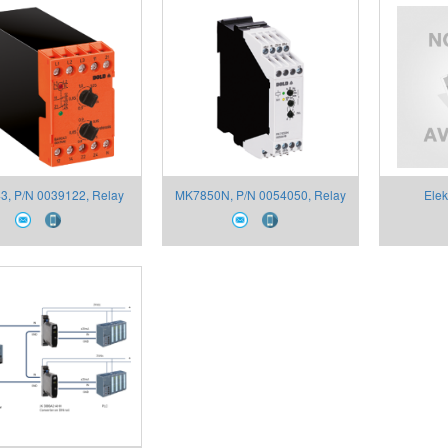
0063472
3, P/N 0039122, Relay
MK7850N, P/N 0054050, Relay
Elek
ệ dưới áp Dold, 400HZ
đa chức năng hãng DOLD,
400V 0,5-10S
AC/DC12-240V