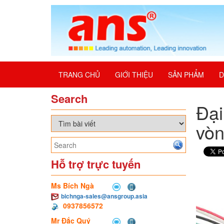
TRANG CHỦ
GIỚI THIỆU
SẢN PHẨM
D
Search
Đại
vòn
Hỗ trợ trực tuyến
Ms Bích Ngà
bichnga-sales@ansgroup.asia
0937856572
Mr Đắc Quý