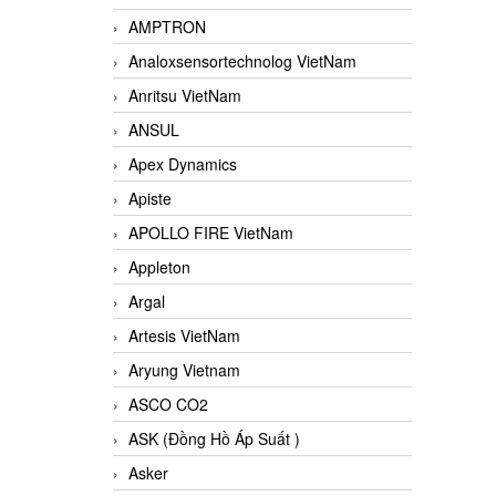
AMPTRON
Analoxsensortechnolog VietNam
Anritsu VietNam
ANSUL
Apex Dynamics
Apiste
APOLLO FIRE VietNam
Appleton
Argal
Artesis VietNam
Aryung Vietnam
ASCO CO2
ASK (Đồng Hồ Áp Suất )
Asker