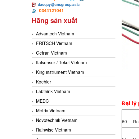
dacquy@ansgroup.asia
0344121041
Hãng sản xuất
Advantech Vietnam
FRITSCH Vietnam
Gefran Vietnam
Italsensor / Tekel Vietnam
King instrument Vietnam
Koehler
Labthink Vietnam
MEDC
Đại lý
Metrix Vietnam
Novotechnik Vietnam
60
Ro
Rainwise Vietnam