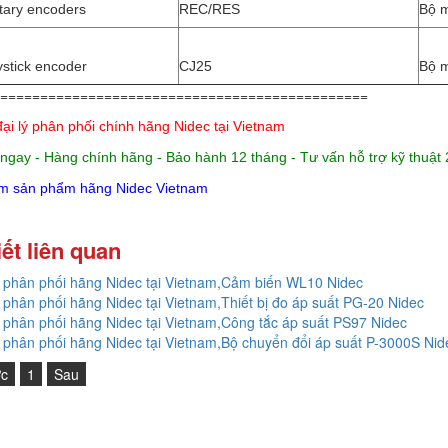
tary encoders
REC/RES
Bộ 
ystick encoder
CJ25
Bộ 
==============================================
đại lý phân phối chính hãng Nidec
tại Vietnam
 ngay - Hàng chính hãng - Bảo hành 12 tháng - Tư vấn hỗ trợ kỹ thuật
m sản phẩm hãng Nidec Vietnam
iết liên quan
ý phân phối hãng Nidec tại Vietnam,Cảm biến WL10 Nidec
ý phân phối hãng Nidec tại Vietnam,Thiết bị đo áp suất PG-20 Nidec
ý phân phối hãng Nidec tại Vietnam,Công tắc áp suất PS97 Nidec
ý phân phối hãng Nidec tại Vietnam,Bộ chuyển đổi áp suất P-3000S Nid
ớc
1
Sau