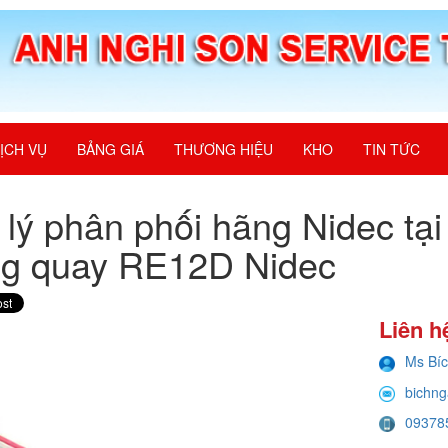
ỊCH VỤ
BẢNG GIÁ
THƯƠNG HIỆU
KHO
TIN TỨC
 lý phân phối hãng Nidec t
g quay RE12D Nidec
Liên h
Ms Bí
bichng
09378