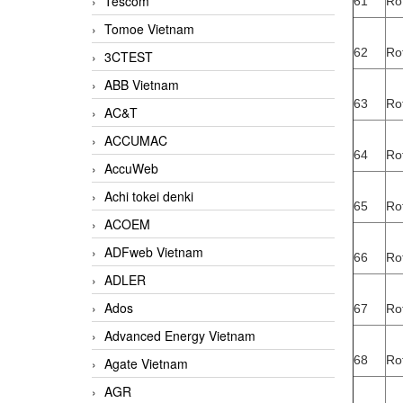
Tescom
61
Ro
Tomoe Vietnam
62
Ro
3CTEST
ABB Vietnam
63
Ro
AC&T
ACCUMAC
64
Ro
AccuWeb
Achi tokei denki
65
Ro
ACOEM
ADFweb Vietnam
66
Ro
ADLER
Ados
67
Ro
Advanced Energy Vietnam
68
Ro
Agate Vietnam
AGR