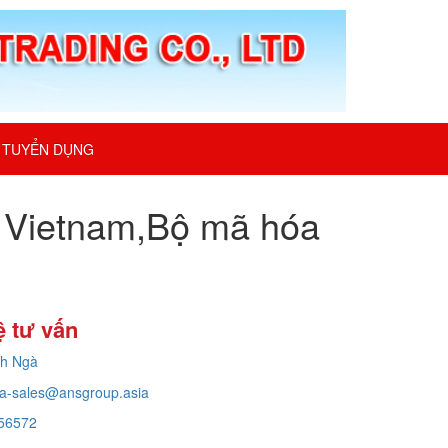
TUYỂN DỤNG
ại Vietnam,Bộ mã hóa
ệ tư vấn
ch Ngà
a-sales@ansgroup.asia
56572