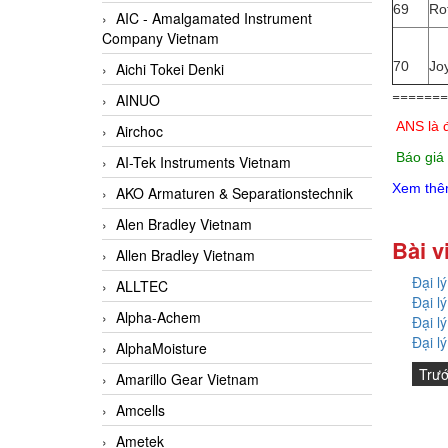
69
Ro
AIC - Amalgamated Instrument
Company Vietnam
70
Jo
Aichi Tokei Denki
=======
AINUO
ANS là 
Airchoc
Báo giá
AI-Tek Instruments Vietnam
Xem thê
AKO Armaturen & Separationstechnik
Alen Bradley Vietnam
Bài v
Allen Bradley Vietnam
Đại l
ALLTEC
Đại l
Alpha-Achem
Đại l
Đại l
AlphaMoisture
Trư
Amarillo Gear Vietnam
Amcells
Ametek